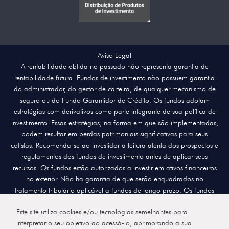
Aviso Legal
A rentabilidade obtida no passado não representa garantia de
rentabilidade futura. Fundos de investimento não possuem garantia
do administrador, do gestor de carteira, de qualquer mecanismo de
seguro ou do Fundo Garantidor de Crédito. Os fundos adotam
estratégias com derivativos como parte integrante de sua política de
investimento. Essas estratégias, na forma em que são implementadas,
podem resultar em perdas patrimoniais significativas para seus
cotistas. Recomenda-se ao investidor a leitura atenta dos prospectos e
regulamentos dos fundos de investimento antes de aplicar seus
recursos. Os fundos estão autorizados a investir em ativos financeiros
no exterior. Não há garantia de que serão enquadrados no
tratamento tributário aplicável a fundos de longo prazo. Os fundos
multimercado com renda variável podem apresentar significativa
Este site utiliza cookies e/ou tecnologias semelhantes para
concentração em ativos de poucos emissores, estando sujeitos aos
interpretar o seu objetivo ao acessá-lo, aprimorando a sua
riscos decorrentes dessa exposição. A rentabilidade divulgada é