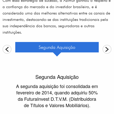
Com essa estratégia de sucesso, a Azimut ganhou o respeito e
a confiança do mercado e do investidor brasileiro, e é
considerada uma das melhores alternativas entre os canais de
investimento, destacando-se das instituições tradicionais pela
sua independência dos bancos, seguradoras e outras
instituições.
Segunda Aquisição
Segunda Aquisição
ou no
A segunda aquisição foi consolidada em
Em jane
% da
fevereiro de 2014, quando adquiriu 50%
Inv
cursos
da FuturaInvest D.T.V.M. (Distribuidora
g
xa
de Títulos e Valores Mobiliários).